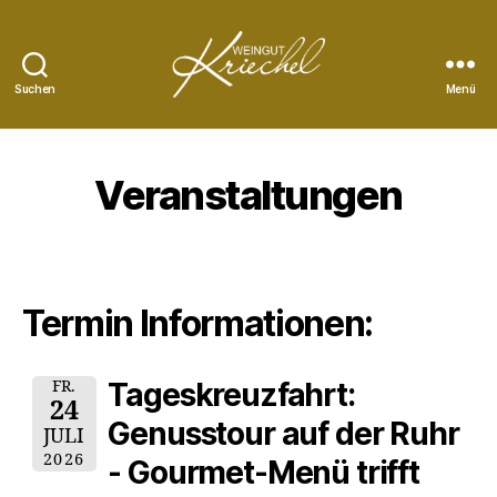
Suchen
Menü
Weingut
Peter
Kriechel
Veranstaltungen
Termin Informationen:
Tageskreuzfahrt:
FR.
24
Genusstour auf der Ruhr
JULI
2026
- Gourmet-Menü trifft