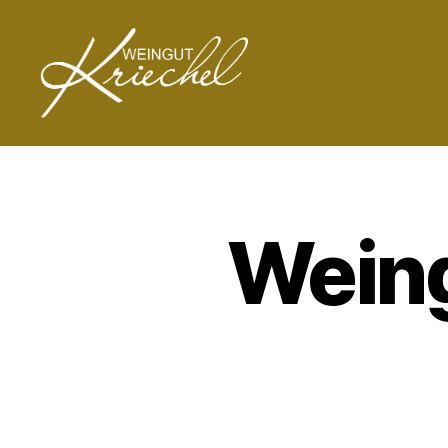
Weingut
Peter
Kriechel
Weing