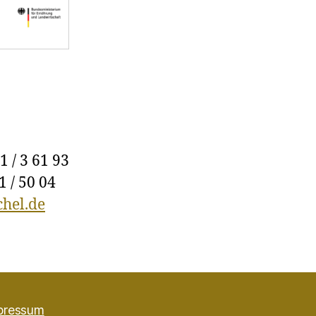
1 / 3 61 93
1 / 50 04
hel.de
pressum