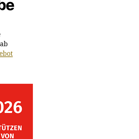
be
e
 ab
ebot