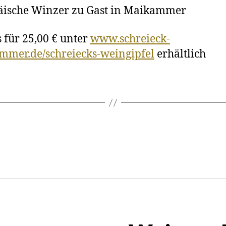
äische Winzer zu Gast in Maikammer
s für 25,00 € unter
www.schreieck-
mer.de/schreiecks-weingipfel
erhältlich