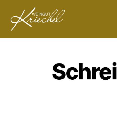
Weingut
Peter
Kriechel
Schrei