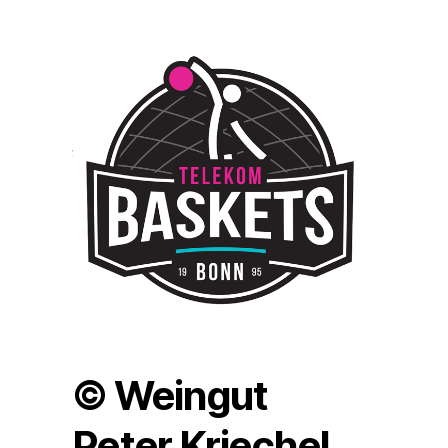
© Weingut
Peter Kriechel